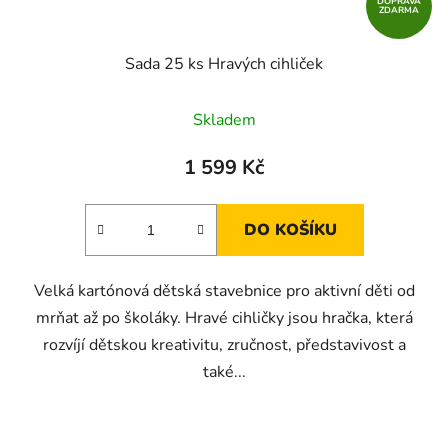
DOPRAVA
ZDARMA
Sada 25 ks Hravých cihliček
Průměrné
Skladem
hodnocení
produktu
1 599 Kč
je
4,8
DO KOŠÍKU
z
5
Velká kartónová dětská stavebnice pro aktivní děti od
hvězdiček.
mrňat až po školáky. Hravé cihličky jsou hračka, která
rozvíjí dětskou kreativitu, zručnost, představivost a
také...