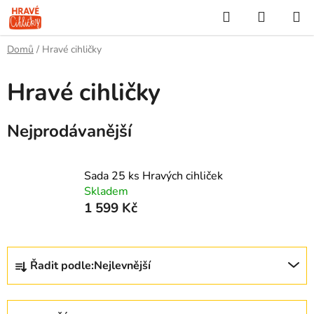
Přejít
Hledat
NÁKUP
na
KOŠÍK
obsah
Domů
/
Hravé cihličky
Hravé cihličky
Nejprodávanější
Sada 25 ks Hravých cihliček
Skladem
1 599 Kč
Ř
Řadit podle:
Nejlevnější
a
z
e