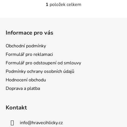
1
položek celkem
O
v
l
Z
á
á
d
Informace pro vás
p
a
a
c
Obchodní podmínky
t
í
Formulář pro reklamaci
p
í
r
Formulář pro odstoupení od smlouvy
v
Podmínky ochrany osobních údajů
k
Hodnocení obchodu
y
v
Doprava a platba
ý
p
i
Kontakt
s
u
info
@
hravecihlicky.cz