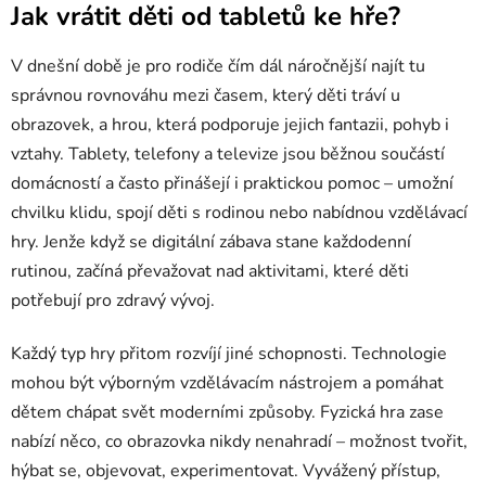
Jak vrátit děti od tabletů ke hře?
V dnešní době je pro rodiče čím dál náročnější najít tu
správnou rovnováhu mezi časem, který děti tráví u
obrazovek, a hrou, která podporuje jejich fantazii, pohyb i
vztahy. Tablety, telefony a televize jsou běžnou součástí
domácností a často přinášejí i praktickou pomoc – umožní
chvilku klidu, spojí děti s rodinou nebo nabídnou vzdělávací
hry. Jenže když se digitální zábava stane každodenní
rutinou, začíná převažovat nad aktivitami, které děti
potřebují pro zdravý vývoj.
Každý typ hry přitom rozvíjí jiné schopnosti. Technologie
mohou být výborným vzdělávacím nástrojem a pomáhat
dětem chápat svět moderními způsoby. Fyzická hra zase
nabízí něco, co obrazovka nikdy nenahradí – možnost tvořit,
hýbat se, objevovat, experimentovat. Vyvážený přístup,