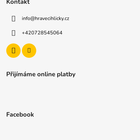
i
Kontakt
s
u
info
@
hravecihlicky.cz
+420728545064
Přijímáme online platby
Facebook