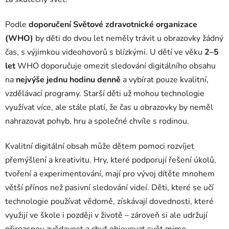
Podle
doporučení Světové zdravotnické organizace
(WHO)
by děti do dvou let neměly trávit u obrazovky žádný
čas, s výjimkou videohovorů s blízkými. U dětí ve věku
2–5
let
WHO doporučuje omezit sledování digitálního obsahu
na
nejvýše jednu hodinu denně
a vybírat pouze kvalitní,
vzdělávací programy. Starší děti už mohou technologie
využívat více, ale stále platí, že čas u obrazovky by neměl
nahrazovat pohyb, hru a společné chvíle s rodinou.
Kvalitní digitální obsah může dětem pomoci rozvíjet
přemýšlení a kreativitu. Hry, které podporují řešení úkolů,
tvoření a experimentování, mají pro vývoj dítěte mnohem
větší přínos než pasivní sledování videí. Děti, které se učí
technologie používat vědomě, získávají dovednosti, které
využijí ve škole i později v životě – zároveň si ale udržují