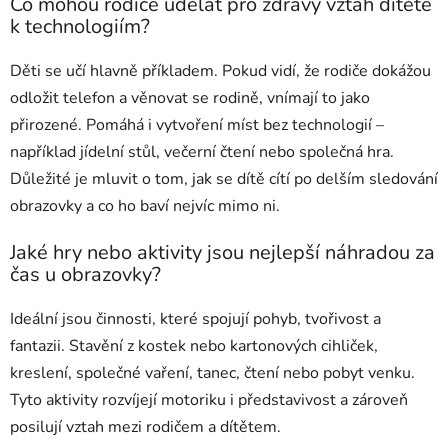
Co mohou rodiče udělat pro zdravý vztah dítěte
k technologiím?
Děti se učí hlavně příkladem. Pokud vidí, že rodiče dokážou
odložit telefon a věnovat se rodině, vnímají to jako
přirozené. Pomáhá i vytvoření míst bez technologií –
například jídelní stůl, večerní čtení nebo společná hra.
Důležité je mluvit o tom, jak se dítě cítí po delším sledování
obrazovky a co ho baví nejvíc mimo ni.
Jaké hry nebo aktivity jsou nejlepší náhradou za
čas u obrazovky?
Ideální jsou činnosti, které spojují pohyb, tvořivost a
fantazii. Stavění z kostek nebo kartonových cihliček,
kreslení, společné vaření, tanec, čtení nebo pobyt venku.
Tyto aktivity rozvíjejí motoriku i představivost a zároveň
posilují vztah mezi rodičem a dítětem.