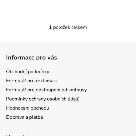
1
položek celkem
O
v
l
Z
á
á
d
Informace pro vás
p
a
a
c
Obchodní podmínky
t
í
Formulář pro reklamaci
p
í
r
Formulář pro odstoupení od smlouvy
v
Podmínky ochrany osobních údajů
k
Hodnocení obchodu
y
v
Doprava a platba
ý
p