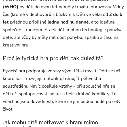
(WHO)
by děti do dvou let neměly trávit u obrazovky žádný
čas (kromě videohovorů s blízkými). Děti ve věku od
2 do 5
let
zvládnou přibližně
jednu hodinu denně
, a to ideálně
společně s rodičem. Starší děti mohou technologie používat
déle, ale vždy by měly mít dost pohybu, spánku a času na
kreativní hru.
Proč je fyzická hra pro děti tak důležitá?
Fyzická hra podporuje zdravý vývoj těla i mysli. Děti se učí
koordinaci, rozvíjejí motoriku, trénují trpělivost a
soustředění. Navíc posiluje vztahy – při společné hře se
děti učí spolupracovat, sdílet a řešit drobné konflikty. To
všechno jsou dovednosti, které se jim budou hodit po celý
život.
Jak mohu dítě motivovat k hraní mimo