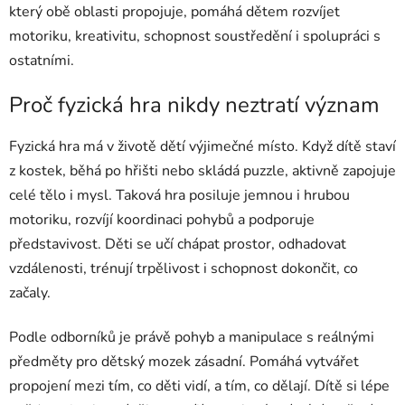
který obě oblasti propojuje, pomáhá dětem rozvíjet
motoriku, kreativitu, schopnost soustředění i spolupráci s
ostatními.
Proč fyzická hra nikdy neztratí význam
Fyzická hra má v životě dětí výjimečné místo. Když dítě staví
z kostek, běhá po hřišti nebo skládá puzzle, aktivně zapojuje
celé tělo i mysl. Taková hra posiluje jemnou i hrubou
motoriku, rozvíjí koordinaci pohybů a podporuje
představivost. Děti se učí chápat prostor, odhadovat
vzdálenosti, trénují trpělivost i schopnost dokončit, co
začaly.
Podle odborníků je právě pohyb a manipulace s reálnými
předměty pro dětský mozek zásadní. Pomáhá vytvářet
propojení mezi tím, co děti vidí, a tím, co dělají. Dítě si lépe