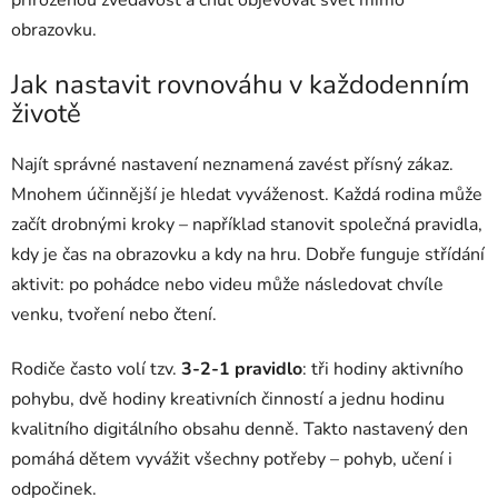
přirozenou zvědavost a chuť objevovat svět mimo
obrazovku.
Jak nastavit rovnováhu v každodenním
životě
Najít správné nastavení neznamená zavést přísný zákaz.
Mnohem účinnější je hledat vyváženost. Každá rodina může
začít drobnými kroky – například stanovit společná pravidla,
kdy je čas na obrazovku a kdy na hru. Dobře funguje střídání
aktivit: po pohádce nebo videu může následovat chvíle
venku, tvoření nebo čtení.
Rodiče často volí tzv.
3-2-1 pravidlo
: tři hodiny aktivního
pohybu, dvě hodiny kreativních činností a jednu hodinu
kvalitního digitálního obsahu denně. Takto nastavený den
pomáhá dětem vyvážit všechny potřeby – pohyb, učení i
odpočinek.