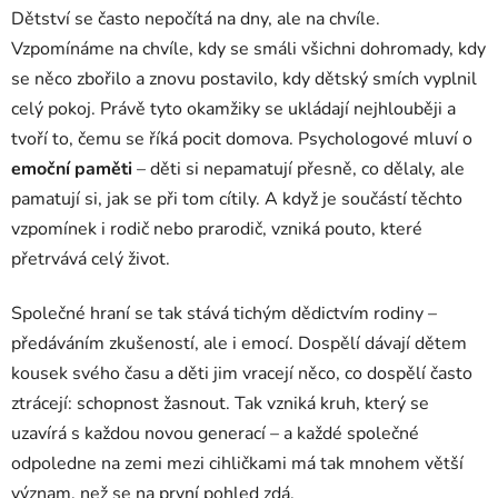
Dětství se často nepočítá na dny, ale na chvíle.
Vzpomínáme na chvíle, kdy se smáli všichni dohromady, kdy
se něco zbořilo a znovu postavilo, kdy dětský smích vyplnil
celý pokoj. Právě tyto okamžiky se ukládají nejhlouběji a
tvoří to, čemu se říká pocit domova. Psychologové mluví o
emoční paměti
– děti si nepamatují přesně, co dělaly, ale
pamatují si, jak se při tom cítily. A když je součástí těchto
vzpomínek i rodič nebo prarodič, vzniká pouto, které
přetrvává celý život.
Společné hraní se tak stává tichým dědictvím rodiny –
předáváním zkušeností, ale i emocí. Dospělí dávají dětem
kousek svého času a děti jim vracejí něco, co dospělí často
ztrácejí: schopnost žasnout. Tak vzniká kruh, který se
uzavírá s každou novou generací – a každé společné
odpoledne na zemi mezi cihličkami má tak mnohem větší
význam, než se na první pohled zdá.