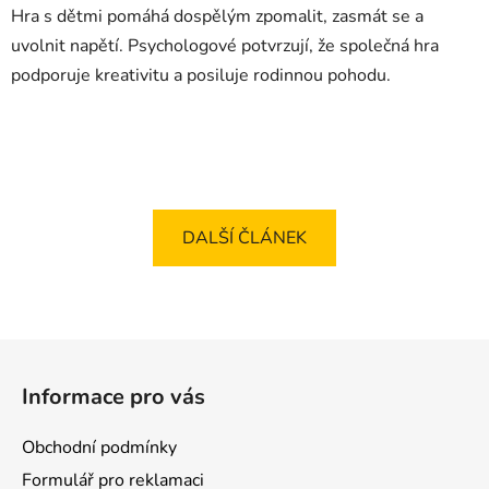
Hra s dětmi pomáhá dospělým zpomalit, zasmát se a
uvolnit napětí. Psychologové potvrzují, že společná hra
podporuje kreativitu a posiluje rodinnou pohodu.
DALŠÍ ČLÁNEK
Z
á
Informace pro vás
p
a
Obchodní podmínky
t
Formulář pro reklamaci