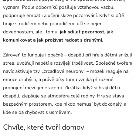
význam. Podle odborníků posiluje vztahovou vazbu,
podporuje empatii a učení skrze pozorování. Když si dítě
hraje s rodičem nebo prarodičem, učí se nejen
dovednostem, ale i tomu,
jak sdílet pozornost, jak
komunikovat a jak prožívat radost s druhými
.
Zároveň to funguje i opačně – dospělí při hře s dětmi snižují
stres, uvolňují napětí a rozvíjejí trpělivost. Společné tvoření
navíc aktivuje tzv. „zrcadlové neurony“ – mozek reaguje na
emoce druhých, a právě díky tomu vzniká přirozené
propojení mezi generacemi. Zkrátka, když si hrají děti i
dospělí, zlepšuje se atmosféra celé rodiny. Hra se stává
bezpečným prostorem, kde nikdo nemusí být dokonalý, a
kde se dá chybovat s úsměvem.
Chvíle, které tvoří domov