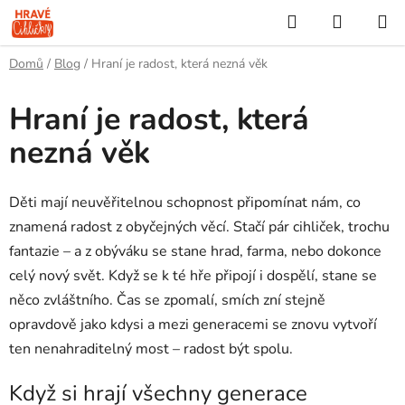
Přejít
Hledat
NÁKUP
na
KOŠÍK
obsah
Domů
/
Blog
/
Hraní je radost, která nezná věk
Hraní je radost, která
nezná věk
Děti mají neuvěřitelnou schopnost připomínat nám, co
znamená radost z obyčejných věcí. Stačí pár cihliček, trochu
fantazie – a z obýváku se stane hrad, farma, nebo dokonce
celý nový svět. Když se k té hře připojí i dospělí, stane se
něco zvláštního. Čas se zpomalí, smích zní stejně
opravdově jako kdysi a mezi generacemi se znovu vytvoří
ten nenahraditelný most – radost být spolu.
Když si hrají všechny generace