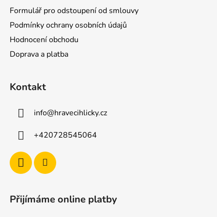
í
Formulář pro odstoupení od smlouvy
Podmínky ochrany osobních údajů
Hodnocení obchodu
Doprava a platba
Kontakt
info
@
hravecihlicky.cz
+420728545064
Přijímáme online platby