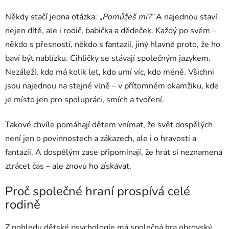
Někdy stačí jedna otázka:
„Pomůžeš mi?“
A najednou staví
nejen dítě, ale i rodič, babička a dědeček. Každý po svém –
někdo s přesností, někdo s fantazií, jiný hlavně proto, že ho
baví být nablízku. Cihličky se stávají společným jazykem.
Nezáleží, kdo má kolik let, kdo umí víc, kdo méně. Všichni
jsou najednou na stejné vlně – v přítomném okamžiku, kde
je místo jen pro spolupráci, smích a tvoření.
Takové chvíle pomáhají dětem vnímat, že svět dospělých
není jen o povinnostech a zákazech, ale i o hravosti a
fantazii. A dospělým zase připomínají, že hrát si neznamená
ztrácet čas – ale znovu ho získávat.
Proč společné hraní prospívá celé
rodině
Z pohledu dětské psychologie má společná hra obrovský